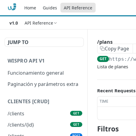
Home
Guides
API Reference
v1.0
API Reference
/plans
JUMP TO
Copy Page
GET
https://
WISPRO API V1
Lista de planes
Funcionamiento general
Paginación y parámetros extra
Recent Requests
CLIENTES [CRUD]
TIME
/clients
GET
/clients/{id}
GET
Filtros
/clients
POST