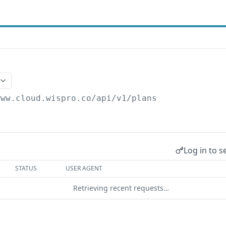
www.cloud.wispro.co/api/v1
/plans
Log in to s
STATUS
USER AGENT
Retrieving recent requests…