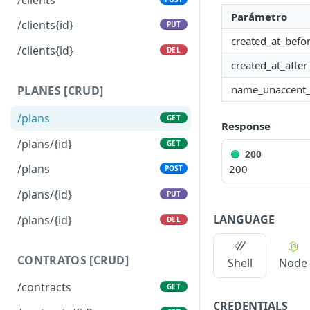
Parámetro
/clients{id}
PUT
created_at_befo
/clients{id}
DEL
created_at_after
name_unaccent_
PLANES [CRUD]
/plans
GET
Response
/plans/{id}
GET
200
/plans
200
POST
/plans/{id}
PUT
LANGUAGE
/plans/{id}
DEL
CONTRATOS [CRUD]
Shell
Node
/contracts
GET
CREDENTIALS