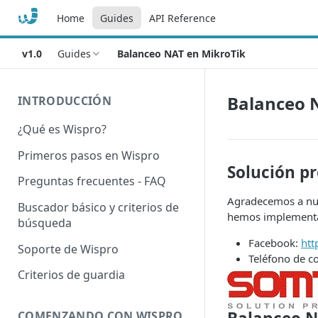
Home
Guides
API Reference
v1.0
Guides
Balanceo NAT en MikroTik
Balanceo 
INTRODUCCIÓN
¿Qué es Wispro?
Primeros pasos en Wispro
Solución pr
Preguntas frecuentes - FAQ
Agradecemos a nue
Buscador básico y criterios de
hemos implementad
búsqueda
Facebook:
htt
Soporte de Wispro
Teléfono de 
Criterios de guardia
COMENZANDO CON WISPRO