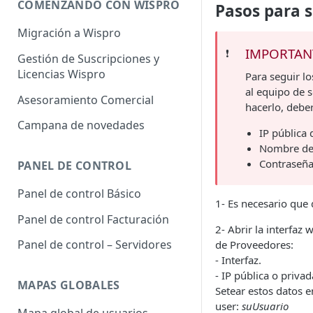
COMENZANDO CON WISPRO
Pasos para s
Migración a Wispro
IMPORTAN
❗️
Gestión de Suscripciones y
Licencias Wispro
Para seguir l
al equipo de 
Asesoramiento Comercial
hacerlo, deber
Campana de novedades
IP pública
Nombre del
Contraseña
PANEL DE CONTROL
Panel de control Básico
1- Es necesario que
Panel de control Facturación
2- Abrir la interfaz
Panel de control – Servidores
de Proveedores:
- Interfaz.
- IP pública o priva
MAPAS GLOBALES
Setear estos datos e
user:
suUsuario