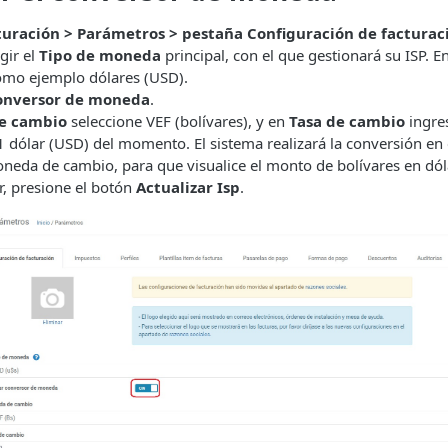
turación > Parámetros > pestaña Configuración de facturac
gir el
Tipo de moneda
principal, con el que gestionará su ISP. E
mo ejemplo dólares (USD).
onversor de moneda
.
e cambio
seleccione VEF (bolívares), y en
Tasa de cambio
ingre
1 dólar (USD) del momento. El sistema realizará la conversión en 
eda de cambio, para que visualice el monto de bolívares en dól
r, presione el botón
Actualizar Isp
.