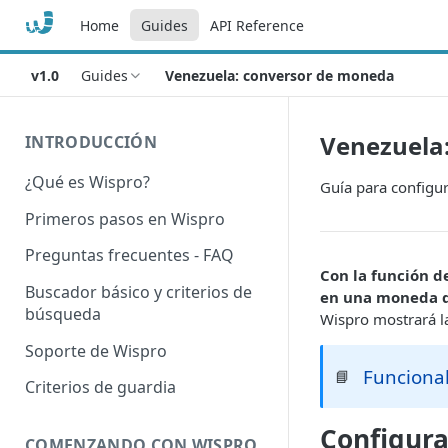
Home
Guides
API Reference
v1.0
Guides
Venezuela: conversor de moneda
Venezuela
INTRODUCCIÓN
¿Qué es Wispro?
Guía para configura
Primeros pasos en Wispro
Preguntas frecuentes - FAQ
Con la función d
Buscador básico y criterios de
en una moneda di
búsqueda
Wispro mostrará la
Soporte de Wispro
Funcional
📘
Criterios de guardia
Configura
COMENZANDO CON WISPRO