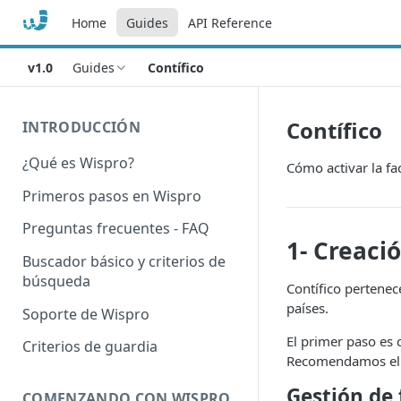
Home
Guides
API Reference
v1.0
Guides
Contífico
Contífico
INTRODUCCIÓN
¿Qué es Wispro?
Cómo activar la fac
Primeros pasos en Wispro
Preguntas frecuentes - FAQ
1- Creaci
Buscador básico y criterios de
búsqueda
Contífico pertenec
países.
Soporte de Wispro
El primer paso es
Criterios de guardia
Recomendamos e
Gestión de 
COMENZANDO CON WISPRO