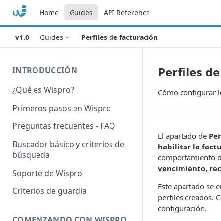
Home
Guides
API Reference
v1.0
Guides
Perfiles de facturación
Perfiles d
INTRODUCCIÓN
¿Qué es Wispro?
Cómo configurar lo
Primeros pasos en Wispro
Preguntas frecuentes - FAQ
El apartado de
Per
Buscador básico y criterios de
habilitar la fac
búsqueda
comportamiento de
vencimiento, rec
Soporte de Wispro
Este apartado se 
Criterios de guardia
perfiles creados. 
configuración.
COMENZANDO CON WISPRO