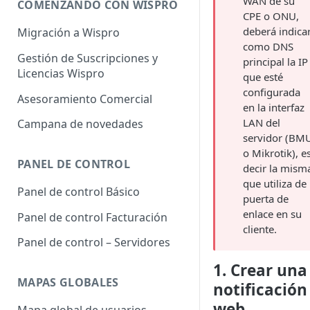
WAN de su
COMENZANDO CON WISPRO
CPE o ONU,
deberá indica
Migración a Wispro
como DNS
Gestión de Suscripciones y
principal la IP
Licencias Wispro
que esté
configurada
Asesoramiento Comercial
en la interfaz
LAN del
Campana de novedades
servidor (BM
o Mikrotik), e
PANEL DE CONTROL
decir la mism
que utiliza de
Panel de control Básico
puerta de
enlace en su
Panel de control Facturación
cliente.
Panel de control – Servidores
1. Crear una
MAPAS GLOBALES
notificación
web