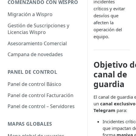
incidentes
COMENZANDO CON WISPRO
críticos y evitar
Migración a Wispro
desvíos que
afecten la
Gestión de Suscripciones y
operación del
Licencias Wispro
equipo.
Asesoramiento Comercial
Campana de novedades
Objetivo d
PANEL DE CONTROL
canal de
guardia
Panel de control Básico
Panel de control Facturación
El canal de guardia 
un
canal exclusivo
Panel de control – Servidores
Telegram
para:
Incidentes críti
MAPAS GLOBALES
que impactan d
forma
masiva
e