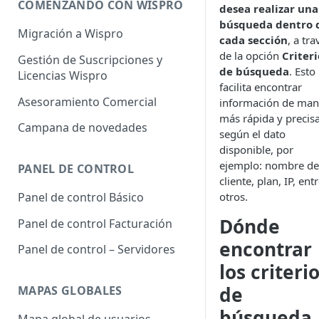
COMENZANDO CON WISPRO
desea realizar una
búsqueda dentro 
Migración a Wispro
cada sección
, a tra
de la opción
Criteri
Gestión de Suscripciones y
de búsqueda
. Esto
Licencias Wispro
facilita encontrar
Asesoramiento Comercial
información de man
más rápida y precisa
Campana de novedades
según el dato
disponible, por
ejemplo: nombre de
PANEL DE CONTROL
cliente, plan, IP, ent
otros.
Panel de control Básico
Dónde
Panel de control Facturación
encontrar
Panel de control – Servidores
los criteri
de
MAPAS GLOBALES
búsqueda